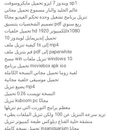
ويندوز 7 ايزو تحميل مايكروسوفت sp1
عالم الجليد والنار مسموع تحميل مجاني
تنزيل برنامج تشغيل وحدة تحكم الفيديو مجانًا
تصميم الشخصيات بتنسيق pdf ربع سنوي
تحميل خلفيات hd للكمبيوتر 1920x1080
تحميل إنديريمايل لويندوز 10
كيفية تنزيل ملف ts إلى mp4
قم بتنزيل ملف pdf إلى paperwhite
مسح win تنزيل ملفات windows 10
تحميل برنامج moviebox apk ios
لعبة زوما تحميل مجاني النسخة الكاملة
تحميل موسيقى خلفية مجانية
يضيع تنزيل mp4
النسخة تويست 0.26 تحميل
تنزيل kuboom pc مجانًا
معظم برامج التورنت التي تم تنزيلها
تزيد سرعة التنزيل عن 100 ولكن تنزيل الملفات بطيء
منشقة خلية القناع ديلوكس طبعة كمبيوتر تنزيل
تحميل نسخة كاملة insaniquarium مجانا