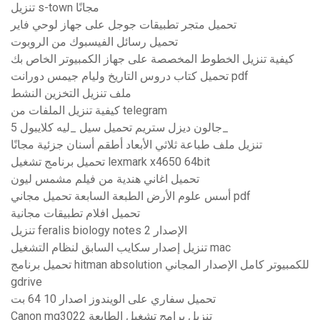
تنزيل s-town مجانًا
تحميل متجر تطبيقات جوجل على جهاز لوحي فاير
تحميل رسائل الفيسبوك من الروبوت
كيفية تنزيل الخطوط المخصصة على جهاز الكمبيوتر الخاص بك
تحميل كتاب دروس التاريخ وليام جيمس دورانت pdf
ملف تنزيل التخزين النشط
كيفية تنزيل الملفات من telegram
5 جالون ديزل ستريم تحميل سيل _ليه كلايبول_
تنزيل ملف طباعة ثلاثي الأبعاد أطقم أسنان جزئية مجانًا
تحميل برنامج تشغيل lexmark x4650 64bit
تحميل اغاني هندية من فيلم مشمس ليون
أسس علوم الأرض الطبعة السابعة تحميل مجاني pdf
تحميل افلام تطبيقات مجانية
تنزيل feralis biology notes الإصدار 2
تنزيل إصدار سكايب السابق لنظام التشغيل mac
تحميل برنامج hitman absolution للكمبيوتر كامل الإصدار المجاني
gdrive
تحميل سفاري على الويندوز اصدار 10 64 بت
Canon mg3022 تنزيل برامج تشغيل الطابعة