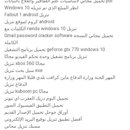
تحميل مجاني لأساسيات علم العقاقير والعلاج بالنباتات pdf
Windows 10 انظر المبلغ الذي تم تنزيله
Fallout 1 android تنزيل
كروم لموقع تنزيل android
الكلمات مع riends windows 10 تنزيل
Gmail password cracker software تحميل مجاني النسخة
الكاملة
تحميل برنامج التشغيل geforce gtx 770 windows 10
تنزيل برنامج تشغيل وحدة تحكم الفيديو مجانًا
تنزيل xbox 360 مجانًا
سيل بحث تنزيل exe
المهر الجنة وزارة الدفاع ماين كرافت بلدي قليلا المهر وزارة
الدفاع تنزيل
تنزيل kuboom pc مجانًا
تحميل البوم دريك العقرب اي تيونز
تحميل التطبيق الفيسبوك الصور
أوراق جوجل تحميل الإصدار القديم
أفضل تطبيق تنزيل توقيع البريد الإلكتروني
مسبك تنزيل مجاني