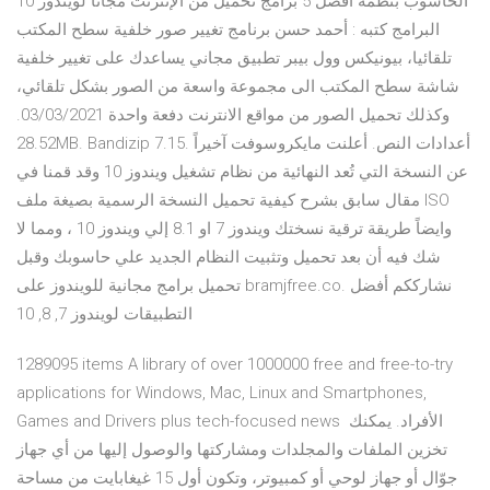
الحاسوب بنظمه أفضل 5 برامج تحميل من الإنترنت مجاناً لويندوز 10
البرامج كتبه : أحمد حسن برنامج تغيير صور خلفية سطح المكتب
تلقائيا، بيونيكس وول بيبر تطبيق مجاني يساعدك على تغيير خلفية
شاشة سطح المكتب الى مجموعة واسعة من الصور بشكل تلقائي،
وكذلك تحميل الصور من مواقع الانترنت دفعة واحدة 03/03/2021.
28.52MB. Bandizip 7.15. أعدادات النص. أعلنت مايكروسوفت آخيراً
عن النسخة التي تُعد النهائية من نظام تشغيل ويندوز 10 وقد قمنا في
مقال سابق بشرح كيفية تحميل النسخة الرسمية بصيغة ملف ISO
وايضاً طريقة ترقية نسختك ويندوز 7 او 8.1 إلي ويندوز 10 ، ومما لا
شك فيه أن بعد تحميل وتثبيت النظام الجديد علي حاسوبك وقبل
تحميل برامج مجانية للويندوز على bramjfree.co. نشارككم أفضل
التطبيقات لويندوز 7, 8, 10
1289095 items A library of over 1000000 free and free-to-try
applications for Windows, Mac, Linux and Smartphones,
Games and Drivers plus tech-focused news الأفراد. يمكنك
تخزين الملفات والمجلدات ومشاركتها والوصول إليها من أي جهاز
جوّال أو جهاز لوحي أو كمبيوتر، وتكون أول 15 غيغابايت من مساحة