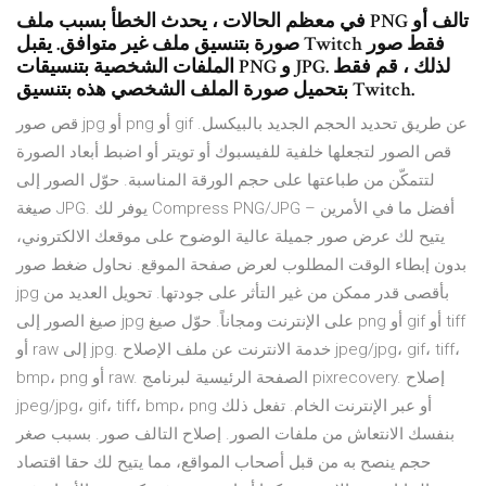
في معظم الحالات ، يحدث الخطأ بسبب ملف PNG تالف أو
صورة بتنسيق ملف غير متوافق. يقبل Twitch فقط صور
الملفات الشخصية بتنسيقات PNG و JPG. لذلك ، قم فقط
بتحميل صورة الملف الشخصي هذه بتنسيق Twitch.
قص صور jpg أو png أو gif عن طريق تحديد الحجم الجديد بالبيكسل.
قص الصور لتجعلها خلفية للفيسبوك أو تويتر أو اضبط أبعاد الصورة
لتتمكّن من طباعتها على حجم الورقة المناسبة. حوّل الصور إلى
صيغة JPG. يوفر لك Compress PNG/JPG أفضل ما في الأمرين –
يتيح لك عرض صور جميلة عالية الوضوح على موقعك الالكتروني،
بدون إبطاء الوقت المطلوب لعرض صفحة الموقع. نحاول ضغط صور
jpg بأقصى قدر ممكن من غير التأثر على جودتها. تحويل العديد من
صيغ الصور إلى jpg على الإنترنت ومجاناً. حوّل صيغ png أو gif أو tiff
أو raw إلى jpg. خدمة الانترنت عن ملف الإصلاح jpeg/jpg، gif، tiff،
bmp، png أو raw. الصفحة الرئيسية لبرنامج pixrecovery. إصلاح
jpeg/jpg، gif، tiff، bmp، png أو عبر الإنترنت الخام. تفعل ذلك
بنفسك الانتعاش من ملفات الصور. إصلاح التالف صور. بسبب صغر
حجم ينصح به من قبل أصحاب المواقع، مما يتيح لك حقا اقتصاد