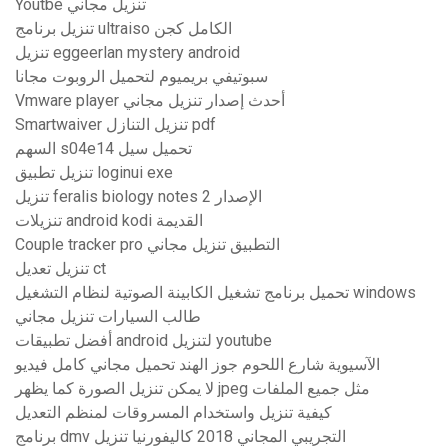
Youtbe تنزيل مجاني
تنزيل برنامج ultraiso الكامل كجن
تنزيل eggeerlan mystery android
سبوتيفي بريميوم لتحميل الروبوت مجانا
Vmware player أحدث إصدار تنزيل مجاني
Smartwaiver تنزيل التنازل pdf
السهم s04e14 تحميل سيل
تنزيل تطبيق loginui exe
تنزيل feralis biology notes الإصدار 2
تنزيلات android kodi القديمة
Couple tracker pro التطبيق تنزيل مجاني
تنزيل تعديل ct
تحميل برنامج تشغيل الكابينة الصوتية لنظام التشغيل windows
طالب السيارات تنزيل مجاني
أفضل تطبيقات android لتنزيل youtube
الآسيوية شارع اللحوم جوز الهند تحميل مجاني كامل فيديو
لا يمكن تنزيل الصورة كما يظهر jpeg مثل جميع الملفات
كيفية تنزيل واستخدام المسروقات لمنظم التعديل
برنامج dmv التجريبي المجاني 2018 كاليفورنيا تنزيل