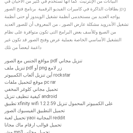
البيانات من الإنترنيت. كما أنها تستخدم في كثير من الأحيان في
بطاقات الذاكرة في كاميرات الفيديو الرقمية. برنامج فتح الصور jpg
يواجه العديد من مستخدمى أنظمة تشغيل الويندوز أو حتى أنظمة
تشغيل الأندرويد مشكلة عارض الصور ، من المعروف أن للصور العديد
من الصيغ وللأسف بعض البرامج التى تكون متوافرة على نظام
التشغيل الأساسي الخاصة بعملية عرض وفتح الصور قد تكون غير
داعمة لبعضاً من تلك
مواقع الجنس مع الصور pdf تنزيل مجاني
تنزيل ملف pdf أو png زر لامع
أين تنزيل ألعاب الكمبيوتر rockstar
موقع لتحميل ملفات pc rar
تحميل مجاني كلوغر المخفي
كيفية تنظيف تنزيل android
تطبيق xfinity wifi على الكمبيوتر المحمول تنزيل 1.2.2.59
تحميل التطبيق الفيسبوك الصور
تحميل لعبة yaoi المجانية reddit
تحميل قوالب ارقام ماك مجانا
وش mp3 تحميل مجاني