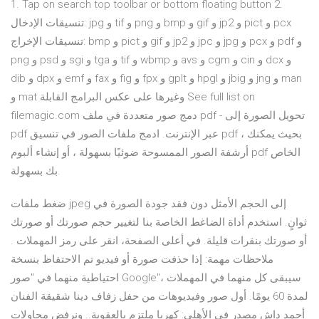
1. Tap on search top toolbar or bottom floating button 2.
تنسيقات الإدخال: jpg و tif و png و bmp و gif و jp2 و pict و pcx
تنسيقات الإخراج: bmp و pict و gif و jp2 و jpc و jpg و pcx و pdf و
png و psd و sgi و tga و tif و wbmp و avs و cgm و cin و dcx و
dib و dpx و emf و fax و fig و fpx و gplt و hpgl و jbig و jng و man
و mat وغيرها على عكس البرامج القابلة See full list on
filemagic.com دمج صور متعددة في ملف pdf - تحويل الصورة إلى
pdf عبر الإنترنت. ادمج ملفات الصور في تنسيق pdf ، بحيث يمكنك
أرشفة الصور الممسوحة ضوئيًا بسهولة ، أو إنشاء ألبوم pdf الخاص
بك بسهولة.
ضغط ملفات jpeg إلى الحجم الأمثل دون فقد جودة الصورة في
ثوانٍ. استخدم أداة الضاغط الخاصة بنا لتغيير حجم صورتك أو صورتك
أو صورتك بنقرات قليلة. في أعلى الصفحة، انقر على رمز المهملات .
ملاحظات مهمة: إذا حذفت صورة أو فيديو تم الاحتفاظ بنسخة
احتياطية منهما في "صور Google"، سيبقى كل منهما في المهملات
لمدة 60 يومًا. أول صور وفيديوهات من حفل زفاف دينا شقيقة الفنان
أحمد داش مصدر في الأهلي: كهربا ملتزم بالعقوبة.. ونرفض محاولات