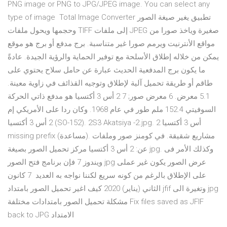
PNG image or PNG to JPG/JPEG image. You can select any
type of image Total Image Converter تطبيق يغير صيغة الصور
وحجمها ويحول ملفات TIFF إلى ملفات JPEG صغيرة وياخذ صورا من
مواقع الأنترنيت ويرمم صورا غير متناسبة. برج مدفع أو برج هو موقع
يمكن من خلاله إطلاق الأسلحة مع توفير الحماية والرؤية الجيدة. عادةً
ما يكون برج المدفعية الحديث عبارة عن حامل سلاح يحتوي على
طاقم أو طريقة تحميل آلية لإطلاق وتوجيه القذائف في زاوية معينة.
5.1 معرض. 6 معرض صور; 7 2 أس 3 أكتسيا هو مدفع ذاتي الحركة
السوفيتي 152.4 ملم طور في عام 1968. وكان ردا على الأمريكي إم
2 أس 3 أكتسيا (SO-152). 2S3 Akatsiya -2.jpg. 2 أس 3 أكتسيا
missing prefix (مساعدة). مشاريع شقيقة. في كومنز صور وملفات
عن: 2 أس 3 أكتسيا مركز تحميل الصور بصيغة jpg. وكذلك الأمر فى
ويندوز 7 فإن برنامج فتح الصور jpg عرض الصور يكون غير عملى
على الإطلاق بالرغم من كونه سريع لكننا نواجه به العديد 7 كانون
الثاني (يناير) 2020 كيف اغير تحميل الصور بامتداد jfif وتغيرة الى jpg
مشكلة تحميل الصور بامتدادات مختلفة Fix files saved as JFIF
back to JPG الامتداد