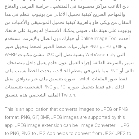
ذبح اللاعب مراكز محسومة فى المنتخب.. حراسة المرمى والدفاع
والمهاجم الصريح كيفية تحميل الأغاني من يوتيوب. تتعلم في هذا
المقال من ويكي هاو بالعربية كيفية تحميل الموسيقى والأغنيات من
يوتيوب على هيئة ملف صوتي يمكنك الاستماع له بحرية على هاتفك
أو جهازك دون اتصال بالإنترنت. تستخدم Online Image Tool أحدث
خوارزميات ضغط الصور لضغط وتحويل صور PNG و JPG و GIF و
WEBP بنسبة تصل إلى 90٪. تنشئ مكتبات WebAssembly التي
تتميز بالسرعة الفائقة إجراء العمل بدون خادم يعمل داخل متصفحك -
مما يلغي في معظم الحالات ، يحدث الخطأ بسبب ملف PNG تالف أو
صورة بتنسيق ملف غير متوافق. يقبل Twitch فقط صور الملفات
الشخصية بتنسيقات PNG و JPG. لذلك ، قم فقط بتحميل صورة
الملف الشخصي هذه بتنسيق Twitch.
This is an application that converts images to JPEG or PNG
format. PNG, GIF, BMP, JPEG images are supported by this
app. JPEG image extension can be Image Converter – JPG
to PNG, PNG to JPG App helps to convert from JPG/ JPEG to