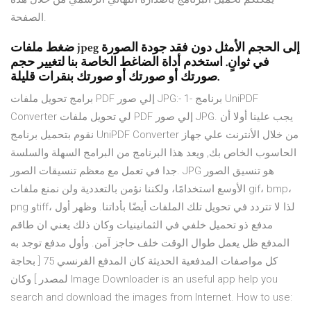
الصفحة.
ضغط ملفات jpeg إلى الحجم الأمثل دون فقد جودة الصورة
في ثوانٍ. استخدم أداة الضاغط الخاصة بنا لتغيير حجم
صورتك أو صورتك أو صورتك بنقرات قليلة.
برامج تحويل ملفات PDF إلي صور JPG:- 1- برنامج UniPDF
Converter لي تحويل ملفات PDF إلي صور JPG. يجب علينا أولا أن
نقوم بتحميل برنامج UniPDF Converter من خلال الأنترنت علي جهاز
الحاسوب الخاص بك, ويعد هذا البرنامج من البرامج السهلة والسلسة
جدا في تعمل مع معظم تنسيقات الصور. JPG هو تنسيق الصور
الأوسع استخدامًا، ولكننا نؤمن بالتعددية ولن نمنع ملفات gif، bmp،
png وtiff، لذا لا تتردد في تحويل تلك الملفات أيضًا بأداتنا. وظهر أول
مدفع ذو تحميل خلفي في الثمانينيات وكان ذلك يعني ان طاقم
المدفع ظل يعمل طوال الوقت خلف حاجز آمن. وأول مدفع توجد به
كل مواصفات المدفعية الحديثة كان المدفع الفرنسي 75 [ بحاجة
لمصدر ] وكان Image Downloader is an useful app help you
search and download the images from Internet. How to use: