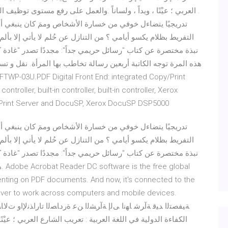
العربي ؛ عيْنًا ، ويداً ، ولساناً .والعمل على رفع مستوى توظيف ال
التفريط بظلام يكسو أيامي ؟ من التنازل عن حُلم لا يأتي إلا بأ
هذه المرة توجه الكاتبة أربعين رسالة تخاطب بها المرأة. نقل و تس
n controller, built-in controller, built-in controller, Xerox
w Print Server and DocuSP, Xerox DocuSP DSP5000
التفريط بظلام يكسو أيامي ؟ من التنازل عن حُلم لا يأتي إلا بأ
ه
menting on PDF documents. And now, it's connected to the
ever to work across computers and mobile devices.
الكفاءة الدولية في اللغة العربية : تعريب الشارع العربي ؛ عيْن