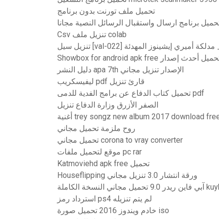
تحميل ملف تورنت بدون برنامج
حميل برنامج ارسال واستقبال الرسائل النصية مجانا
Csv تنزيل ملف colab
لرجال_ مدلكة أميري إيشينوز المهدئة
Showbox for android apk fr تحميل أحدث إصدار
دليل النشر apa 7th الإصدار تنزيل مجاني
ليفيسكريب pdf قارئ تنزيل
تحميل كتاب الدفاع عن برامج الفدية للدمى pdf
الصفر الأزرق وزارة الدفاع تنزيل
غنية trey songz new album 2017 download free
روح ملزمة تحميل مجاني
تحميل مجاني corona to vray converter
موقع لتحميل ملفات pc rar
Katmoviehd apk free تحميل
Houseflipping ورقة انتشار 3.0 تنزيل مجاني
ل مجاني النسخة الكاملة kuyhaa
استرداد رمز ps4 لم يتم تنزيله
خادم ويندوز 2016 تحميل صورة iso