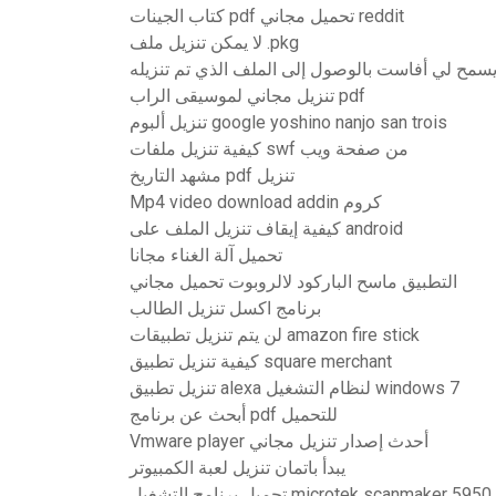
كتاب الجينات pdf تحميل مجاني reddit
لا يمكن تنزيل ملف .pkg
سمح لي أفاست بالوصول إلى الملف الذي تم تنزيله
تنزيل مجاني لموسيقى الراب pdf
تنزيل ألبوم google yoshino nanjo san trois
كيفية تنزيل ملفات swf من صفحة ويب
مشهد التاريخ pdf تنزيل
Mp4 video download addin كروم
كيفية إيقاف تنزيل الملف على android
تحميل آلة الغناء مجانا
التطبيق ماسح الباركود لالروبوت تحميل مجاني
برنامج اكسل تنزيل الطالب
لن يتم تنزيل تطبيقات amazon fire stick
كيفية تنزيل تطبيق square merchant
تنزيل تطبيق alexa لنظام التشغيل windows 7
أبحث عن برنامج pdf للتحميل
Vmware player أحدث إصدار تنزيل مجاني
يبدأ باتمان تنزيل لعبة الكمبيوتر
تحميل برنامج التشغيل microtek scanmaker 5950