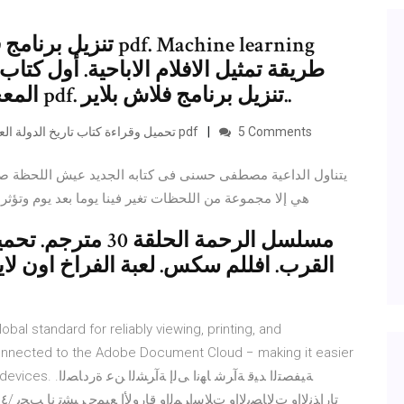
تنزيل برنامج فلاش بل
المعجم المفهرس لألفاظ القرآن الكريم pdf. تنزيل برنامج فلاش بلاير..
5 Comments
تحميل وقراءة كتاب تاريخ الدولة العثمانية للكاتب يلماز أوزتونا الكتاب من قسم التاريخ - كتب pdf
يتناول الداعية مصطفى حسنى فى كتابه الجديد عيش اللحظة صورا 
هي إلا مجموعة من اللحظات تغير فينا يوما بعد يوم وتؤثر 
القرب. افللم سكس. لعبة الفراخ اون لاي
al standard for reliably viewing, printing, and
nnected to the Adobe Document Cloud − making it easier
nd mobile devices
ت