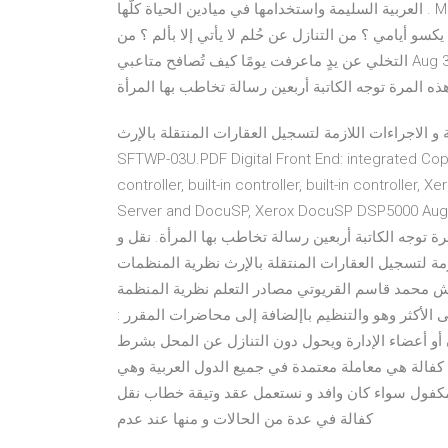
العربية السليمة واستخدامها في ميادين الحياة كلّها . Mar 28, 2019 - تدريجيًا يتضاءل خوفي من خسارة الأشخاص وممَ
سو أيامي ؟ من التنازل عن حُلم لا يأتي إلا بألم ؟ من
التخلي عن يدٍ ماعرفت يومًا كيف تُصافح متاعبي Aug 3, 2019 - نبذة مختصرة عن كتاب "رسائل حريمي جداً": مجددًا تصدر
جراءات اللازمة لتسجيل العقارات المنتقلة بالإرث Filename:
SFTWP-03U.PDF Digital Front End: integrated Copy/Pri
controller, built-in controller, built-in controller
Server and DocuSP, Xerox DocuSP DSP - نبذة مختصرة عن كتاب "رسائل حريمي جداً": مجددًا
 توجه الكاتبة أربعين رسالة تخاطب بها المرأة. نقل و
ازمة لتسجيل العقارات المنتقلة بالإرث نظرية المنظمات
ل الدراسي الثاني 1433هـ أستاذ المقرر  /أ.د .عيسى حريش محمد قاسم القريوتي مصادر التعلم نظرية المنظمة
والتنظيم‬ ‫باإلضافة إلى محاضرات المقرر ‪:‬‬ ‫دار وائل للنشر 1- يقضي بالوقف شهراً على الأقل وسنتين على الأكثر وهو
أو أعضاء الإدارة ويحول دون التنازل عن المحل بشرط
كفالة هي معاملة معتمدة في جميع الدول العربية وهي
مكفول سواء كان وافد و نستعمل عقد وتيقة خطاب نقل
كفالة في عدة من الحالات و منها عند عدم