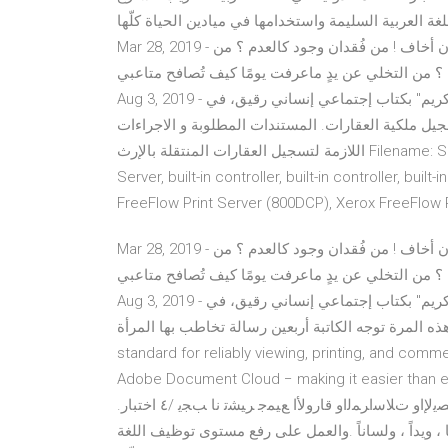
لغة العربية السليمة واستخدامها في ميادين الحياة كلّها .
Mar 28, 2019 - تدريجيًا يتضاءل خوفي من خسارة الأشخاص وممَ كان ينبغي أن أخاف ! من فُقدان وجود كالعدم ؟ من
لم ؟ من التخلي عن يدٍ ماعرفت يومًا كيف تُصافح متاعبي
Aug 3, 2019 - نبذة مختصرة عن كتاب "رسائل حريمي جداً": مجددًا تصدر "غادة كريم" بكتاب إجتماعي إنساني رقيق، في
جيل ملكية العقارات. المستندات المطلوبة و الاجراءات
اللازمة لتسجيل العقارات المنتقلة بالإرث Filename: SFTWP-03U.PDF Digital Front End: integrated Copy/Print
Server, built-in controller, built-in controller, built-i
FreeFlow Print Server (800DCP), Xerox FreeFlo
Mar 28, 2019 - تدريجيًا يتضاءل خوفي من خسارة الأشخاص وممَ كان ينبغي أن أخاف ! من فُقدان وجود كالعدم ؟ من
لم ؟ من التخلي عن يدٍ ماعرفت يومًا كيف تُصافح متاعبي
Aug 3, 2019 - نبذة مختصرة عن كتاب "رسائل حريمي جداً": مجددًا تصدر "غادة كريم" بكتاب إجتماعي إنساني رقيق، في
ذه المرة توجه الكاتبة أربعين رسالة تخاطب بها المرأة. Adobe Acrobat Reader DC software is the free global
standard for reliably viewing, printing, and com
Adobe Document Cloud − making it easier than 
.ﺔﻴﻔﺼﺘﻟا ﺪﻴﻗ ﺔآﺮﺷ ﺎﻬﻧا ﻰﻟإ ﺔآﺮﺸﻟا ﻦﻋ ةردﺎﺼﻟا تاراﺬﻧﻹاو تﻻﺎﺼﻳﻹاو تﻼﺳاﺮﻤﻟاو قاروﻷا ﻊﻴﻤﺟ ﺮﻴﺸﺗ نا ﺐﺠﻳ /٤ اختبار
ًا ، ويداً ، ولساناً .والعمل على رفع مستوى توظيف اللغة