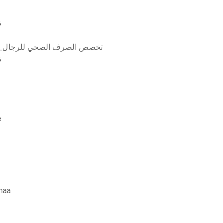
ت
تنزيل سيل [val-022] تخصص الصرف الصحي ل
ee
أ
آبي فاين ريدر 9.0 تحمي