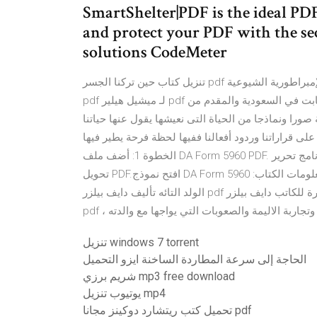
SmartShelter|PDF is the ideal PD
and protect your PDF with the
solutions CodeMeter
تنزيل كتاب حين تركنا الجسر pdf حسن حسني تحميل كتاب الأمين السابع والأخير – نشوء وانهيار الإمبراطورية الشيوعية
pdf لـ ميشيل هيلير pdf تعرف على جميع الهاتف الثابت في السعودية والمقدم من stc حيث الخدمات والمنتجات رائعة
را ونماذجا من الحياة التى نعيشها يقول عنها حياتنا
على قراراتنا وردود أفعالنا ففيها لحظة فرحة يطير فيها
الخطوة 1: أضف ملف DA Form 5960 PDF. تنزيل وتثبيت برنامج تحرير PDF لنظام التشغيل Windows - WidsMob
تحويل PDF.افتح نموذج DA Form 5960 بالنقر فوق الزر "فتح" أو اسحب النموذج مباشرةً إلى البرنامج. معلومات الكتاب:
الولد التائه تأليف دايف بيلزر pdf تحميل كتاب الولد التائه ولد مشرد يبحث عن الحنان في كنف أسرة للكاتب دايف بيلزر
 وتجاربة الاليمة والصعوبات التي يواجها مع والدته
تنزيل windows 7 torrent
الحاجة إلى سرعة المطاردة الساخنة ايزو التحميل
شريم برزي mp3 free download
يوتيوب تنزيل mp4
تحميل كتب ريتشارد دوكينز مجانا pdf