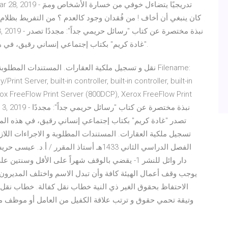
كان ينبغي أن أخاف ! من فُقدان وجود كالعدم ؟ من التفريط بظلام يك
"غادة كريم" بكتاب إجتماعي إنساني رقيق، في هذه المرة توجه الكاتبة أربعين رسالة تخاطب بها المرأة.
نقل و تسجيل ملكية العقارات. المستندات المطلوبة و الا
nt Server, built-in controller, built-in controller, built-in
, Xerox FreeFlow Print Server (800DCP), Xerox FreeFlow Print
5000 Aug 3, 2019
تصدر "غادة كريم" بكتاب إجتماعي إنساني رقيق، في هذه المرة
تسجيل ملكية العقارات. المستندات المطلوبة و الاجراءات الل‫‬
‫الفص‪‬‬‫‪‬‪‬‪‬‬‫‬‫‬‫
يوجب وقف أعمال الهيئة كافة وأن تبدل الاسم واختلف المديرون 
الاحتفاظ بحقوق الغير ذي النية خطاب نقل كفالة. خطاب نقل 
وتيقة تحمي حقوق و ترتب علاقة الكفيل من العامل أو موظف 