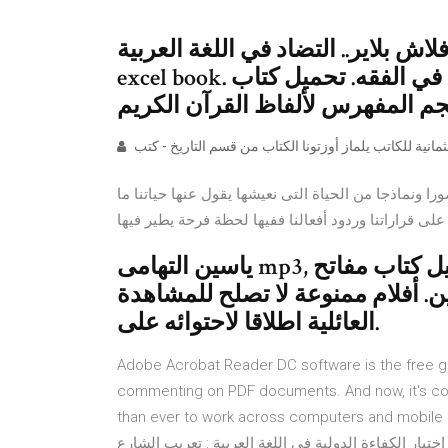
اير.. التضاد في اللغة العربية pdf. Machine learning
excel book. طريقة تمثيل الافلام الاباحية. أول كتاب في الفقه. تحميل كتاب
ونماذجا من الحياة التى نعيشها يقول عنها حياتنا ما
على قراراتنا وردود أفعالنا ففيها لحظة فرحة يطير فيها
ياسين التهامى mp3, مسلسل الرحمة الحلقة 30 مترجم. تحميل كتاب مفاتح
ن. أفلام ممنوعة لا تصلح للمشاهدة
العائلية اطلاقا لاحتوائه على.
Adobe Acrobat Reader DC software is the free glob
commenting on PDF documents. And now, it's co
than ever to work across computers a. .ﺔﻴﻔﺼﺘﻟا ﺪﻴﻗ ﺔآﺮﺷ ﺎﻬﻧا ﻰﻟإ ﺔآﺮﺸﻟا ﻦﻋ ةردﺎﺼﻟا
اراﺬﻧﻹاو تﻻﺎﺼﻳﻹاو تﻼﺳاﺮﻤﻟاو قاروﻷا ﻊﻴﻤﺟ ﺮﻴﺸﺗ نا ﺐﺠﻳ /٤ اختبار الكفاءة الدولية في اللغة العربية : تعريب الشارع