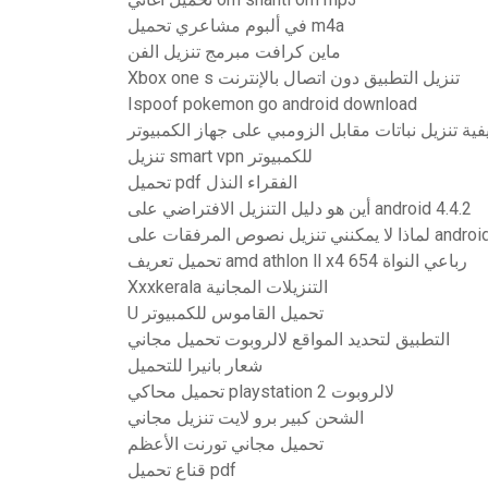
في ألبوم مشاعري تحميل m4a
ماين كرافت مبرمج تنزيل الفن
Xbox one s تنزيل التطبيق دون اتصال بالإنترنت
Ispoof pokemon go android download
فية تنزيل نباتات مقابل الزومبي على جهاز الكمبيوتر
تنزيل smart vpn للكمبيوتر
تحميل pdf الفقراء النذل
أين هو دليل التنزيل الافتراضي على android 4.4.2
ذا لا يمكنني تنزيل نصوص المرفقات على android
تحميل تعريف amd athlon ll x4 654 رباعي النواة
Xxxkerala التنزيلات المجانية
U تحميل القاموس للكمبيوتر
التطبيق لتحديد المواقع لالروبوت تحميل مجاني
شعار بانيرا للتحميل
تحميل محاكي playstation 2 لالروبوت
الشحن كبير برو لايت تنزيل مجاني
تحميل مجاني تورنت الأعظم
قناع تحميل pdf