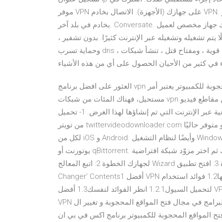
موفر VPN على جهازك (الأجهزة). الاتصال بخادم VPN. إذا كنت موجودًا في بلد تم حظر Telegram به ، فتأكد من الاتصال
بخادم في بلد آخر. Conversate. من المثالي أن يكون لديك جهاز مخصص لعميل BitTorrent الخاص بك ، حتى تتمكن من
ًا كاملًا يتم تشغيله وتشغيله عبر الإنترنت كثيرًا. بدون تشفير ،
وحماية تسرب dns ، وبروتوكولات قوية ، ومفتاح قتل ، تنشأ شبكات vpn’ر vpn حقا. ومع شبكات vpn المجانية ، يمكن
العثور على افضل برنامج vpn للكمبيوتر للحفاظ على أمانك عبر الإنترنت و فتح المواقع المحجوبة للكمبيوتر يعتبر أمر
مستحيل، فهناك المئات من شبكات vpn التي تدعي ولكن ماذا لو كنت تريد تخزين مقاطع فيديو Twitter على الهواتف
الذكية؟ للقيام بذلك ، يمكنك استخدام العديد من الخدمات المجانية عبر الإنترنت التي تم إنشاؤها لهذا الغرض. 1- تحميل
من تويتر twittervideodownloader.com يمكن تنزيل الافلام من نتفلكس باستخدام تطبيق نتفلكس، وهو متوفر حاليًا
لكل من iOS و Android. وأيضًا لنظام التشغيل Windows 10. أو يمكنك تنزيلها كملفات تورنت باستخدام برامج مثل
يوتورنت أو qBittorrent. الخطوة 1: اذهب إلى متجر غوغل بلاي على جهازك ثم اختر مزوّد شبكة افتراضية VPN مناسب
لجهازك الخطوة 2: اتبع المعالج Wizard وقم بتنزيل مزوّد الشبكة الافتراضية الخطوة 3: افتح تطبيق ‘VPN location
Changer’ Contents1 أفضل VPN للتورنت (وكيفية إعداد كل شيء)1.1 المواضيع التي سنتناولها1.2 فوائد استخدام VPN
لتحميل السيول1.2.1 انظر الفوائد لنفسك1.3 أفضل VPN للتورنت (المعايير)1.4 # 1 Torrent VPN لعام تحميل برنامج X-
VPN لفتح المواقع المحجوبة ، نقدم لكم اليوم احد افضل البرامج في مجال فتح المواقع المحجوبة و تغيير ال ip ، يعتبر
واقع المحجوبة للكمبيوتر برنامج اكس في بي ان X-vpn متوفر لكل منعلى الكمبيوتر ماذا لو قمت بتنزيل