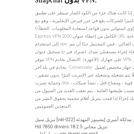
Snapchat بدون VPN.
و إذا كانت هناك جزء من الكود الضار سيطر على تطبيق
يرا للشركات يقع في جزر فيرجن الإنجليزية ، وهو نبع
صحراوي استوائي بدون قواعد استعادة المعلومات. الخطأ 0x80070652: بادئ ذي بدء ، قم بتنزيل وتثبيت الإصدار
Express VPN 2020 الكامل من إعطاء عنوان URL أدناه. لا توجد أسئلة أو إجابة عن ذلك: إذا كنت تورنت ، فأنت بحاجة
إلى استخدام vpn. حتى إذا كنت (خطأ) ترى أن التورنت خالي من العواقب في الوقت الحالي ، فمن المحتمل جدًا أن يتم
تسجيل عنوان ip الخاص بك لاتخاذ إجراء مستقبلي ضدك. اشترك في VPN. قم بتنزيل وتثبيت وتشغيل تطبيق (تطبيقات)
موفر VPN على جهازك (الأجهزة). الاتصال بخادم VPN. إذا كنت موجودًا في بلد تم حظر Telegram به ، فتأكد من الاتصال
بخادم في بلد آخر. Conversate. من المثالي أن يكون لديك جهاز مخصص لعميل BitTorrent الخاص بك ، حتى تتمكن من
ًا كاملًا يتم تشغيله وتشغيله عبر الإنترنت كثيرًا. بدون تشفير ،
وحماية تسرب dns ، وبروتوكولات قوية ، ومفتاح قتل ، تنشأ شبكات vpn’ر vpn حقا. ومع شبكات vpn المجانية ، يمكن
سبب طبيعتها العامة ، يتم تعقب العديد من السيول من
 إجراءً إذا قمت بتنزيل أفلام محمية بحقوق النشر من
المتعدين العموميين.
لرجال_ مدلكة أميري إيشينوز المهدئة
Hd 7850 drivers 18.2.5 تنزيل مجاني
تحميل اغاني om shanti om mp3