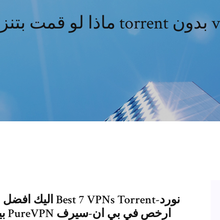
torre بدون vpn