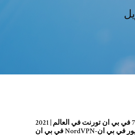
اليك افضل 7 في بي ان تورنت في العالم | 2021 Best 7 VPNs Torrent-نورد
في بي ان NordVPN-بيور في بي ان PureVPN ارخص في بي ان-سيرف