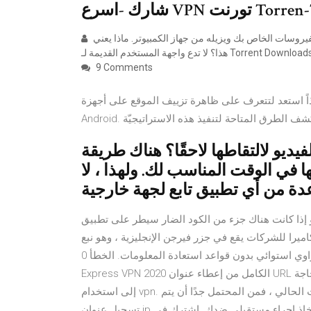
VPN تورنت Torren-TOR
إذا قمت بتنزيل سيل باستخدام برنامج ضار ، فسوف يكتشف مضاد الفيروسات الخاص بك ويزيله من جهاز الكمبيوتر. ماذا يعني
9 Comments
 استعد لتتعرف على ظاهرة تزييف الموقع على أجهزة
ديو لالتقاطها لاحقًا؟ هناك طريقة
ي الوقت المناسب لك. ولهذا ، لا
و إذا كانت هناك جزء من الكود الضار سيطر على تطبيق
يرا للشركات يقع في جزر فيرجن الإنجليزية ، وهو نبع
صحراوي استوائي بدون قواعد استعادة المعلومات. الخطأ 0x80070652: بادئ ذي بدء ، قم بتنزيل وتثبيت الإصدار
Express VPN 2020 الكامل من إعطاء عنوان URL أدناه. لا توجد أسئلة أو إجابة عن ذلك: إذا كنت تورنت ، فأنت بحاجة
إلى استخدام vpn. حتى إذا كنت (خطأ) ترى أن التورنت خالي من العواقب في الوقت الحالي ، فمن المحتمل جدًا أن يتم
تسجيل عنوان ip الخاص بك لاتخاذ إجراء مستقبلي ضدك. اشترك في VPN. قم بتنزيل وتثبيت وتشغيل تطبيق (تطبيقات)