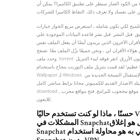
ء من الكود الضار سيطر على تطبيق الكاميرا؟ يمكن أن
على نفسك ولا تعرف ذلك. التقاط الكاميرا للشركات
تلميح لكي تكون شامله ، استعرض مربع الحوار خيارات Access (> خياراتالملف) ، ثم انقر فوق تعليمات لكل علامة
يق. قبل النشر. قبل نشر قاعده البيانات الموجودة علي
أقران الآخرون الذين يريدون أيضًا أن يفعل الملف نفس
 هؤلاء الأقران لي ، ونحن جميعًا نزّل الملف معًا. تصفح
وحدد ملف .torrent الذي تريد تنزيله الآن في غضون ثوانٍ قليلة ، سترى زر "تنزيل" باللون الأزرق. انقر فوقه لبدء التنزيل.
عظيم! لقد قمت بتنزيل ملف التورنت بنجاح باستخدام IDM. قم بتنزيل آخر نسخة من Call of Duty: Black Ops
Wallpaper لـ Windows. جهز شاشتك لإستقبال النسخة الجديدة من Call of Duty. لا تتوقف لعبة Call of Duty أبدا عن
القديم للكمبيوتر, مجانا برابط مباشر, كامل , hotspot shield free
download , ويندوز 7, هوسبيتل لفتح المواقع المحجوبه, لفك الحجب, بروكسي, موقع محجوب للبرامج, فتح مواقع مجرب,
للايفون,
حسنًا ، ماذا لو كنت تستخدم حاليًا VPN على جهازك وكنت تواجه بعض
المشكلات في Snapchat؟ الحل هو إغلاق VPN ومحاولة تسجيل الدخول إلى
Snapchat مرة أخرى. بعبارة أخرى ، ما نوصي به هو محاولة استخدام