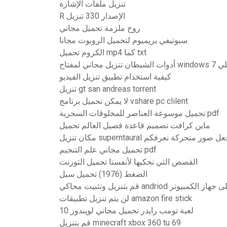
تنزيل ملفات الإشارة
R الإصدار 330 تنزيل
روح ملزمة تحميل مجاني
سبوتيفي بريميوم لتحميل الروبوت مجانا
الكروم تحميل mp4 كما txt
windo التسلسلي
كيفية استخدام تطبيق تنزيل الفيديو
تنزيل gt san andreas torrent
لا يمكن تحميل برنامج vshare pc clilent
تحميل موسوعة العناصر للمخلوقات السحرية pdf
ماين كرافت تصميم قاعدة فصيل العالم تحميل
 تنزيل superntaural لجعل صور متحركة نعرفكم
تحميل مجاني علم التنجيم pdf
القصص التي نحكيها لأنفسنا تحميل التورنت
الضغط (1976) تحميل سيل
نزيل وتثبيت محاكي andriod على جهاز الكمبيوتر
لن يتم تنزيل تطبيقات amazon fire stick
لعبة تومب رايدر تحميل مجاني لويندوز 10
قم بتنزيل minecraft xbox 360 tu 69