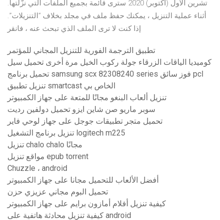
تشرين الأول (أكتوبر) 2020 سترى قائمة بجميع الملفات التي نزّلتها.
أثناء عملية التنزيل ، يمكنك حفظ ملف في مجلد بخلاف “التنزيلات”.
إذا كنت لا ترى الملف الذي تبحث عنه ، فانقر
تطبيق الترجمة الفورية للتنزيل المجاني للمؤتمر
كوميديا ​​الياقات الزرقاء جولة ركوب الخيل مرة أخرى تحميل سيل
تحميل برنامج samsung scx 82308240 series فوز سائق pcl
تنزيل تطبيق smartcast الخاص بي
تنزيل ألعاب البنغو مجانًا للمتعة على جهاز الكمبيوتر
سوبر ماريو صن شاين ايزو تحميل دولفين رديت
تحميل متجر تطبيقات جوجل على جهاز لوحي فاير
تنزيل برنامج التشغيل logitech m225
تنزيل chalo chalo مجانًا
مواقع تنزيل epub torrent
Chuzzle ، android
أفضل الألعاب للتحميل مجانا على جهاز الكمبيوتر
تحميل البوم مجاني عزيزي حزن
كيفية تنزيل أفلام أمازون برايم على جهاز الكمبيوتر
كيفية تنزيل محادثة هاتفية على android