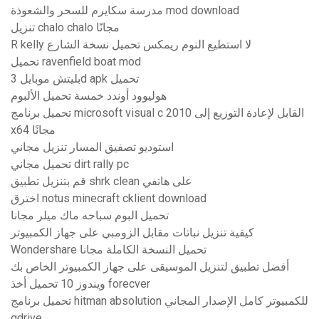
مدرسة سكايرم للسحر والشعوذة mod download
تنزيل chalo chalo مجانًا
R kelly لا استطيع النوم ريمكس تحميل نسخة الشارع
تحميل ravenfield boat mod
بليتش موبايل 3d apk تحميل
هوليوود أوندد خمسة تحميل الألبوم
تحميل برنامج microsoft visual c 2010 القابل لإعادة التوزيع إلى
x64 مجانًا
استوديو تصفيق المسار تنزيل مجاني
تحميل مجاني dirt rally pc
قم بتنزيل تطبيق shrk clean على هاتفي
اخترق notus minecraft cklient download
تحميل البوم سباحه ماك ميلر مجانا
كيفية تنزيل نباتات مقابل الزومبي على جهاز الكمبيوتر
Wondershare تحميل النسخة الكاملة مجانا
أفضل تطبيق لتنزيل الموسيقى على جهاز الكمبيوتر الخاص بك
ويندوز 10 تحميل أخذ forecver
تحميل برنامج hitman absolution للكمبيوتر كامل الإصدار المجاني
gdrive