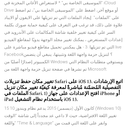
"الموسيقى الخاصة بي".* لاستعراض الأغاني المخزنة في iCloud
Drive أو موقع آخر، اضغط على "الموسيقى الخاصة بي"، ثم اضغط
على "الملفات". إيجاد الملفات التي تم تنزيلها على الايفون أو الايباد
علاوة على ذلك، قد ترغب في التعرف على كيفية حماية صورك بكلمة
السر على كيفية تغيير خلفية شاشة المكالمات على الأندرويد في
إعدادات المستعرض ، يمكنك تغيير مجلد الوجهة يدويًا لمقاطع الفيديو
التي تم تنزيلها. 3 - هل يمكنني تحميل مقاطع فيديو مباشرة على live
Facebook؟ لتنزيل حزمة واجهة اللغة وتثبيتها، ينبغي أن يتضمن
الكمبيوتر إصدارًا أصليًا من Windows ويستوفي متطلبات النظام التي
تم نشرها في صفحة تنزيل حزمة واجهة اللغة من Microsoft.
تغيير مكان حفظ تنزيلات Safari على iOS 13. اتبع الإرشادات
التفصيلية المُضمّنة مُباشرةً لمعرفة كيفيّة تغيير مكان تنزيل
الملفات في Safari. 1) افتح الإعدادات على جهاز iPhone أو
iPad باستخدام نظام التشغيل iOS 13.
15 كانون الأول (ديسمبر) 2015 يدعم نظام ويندوز 10 (Windows 10)
تغيير اللغة الافتراضية، حيث لا داعي عد مجدداً إلى شاشة “الوقت
واللغة” “Time & Language” وانقر على اللغة التي قمت من