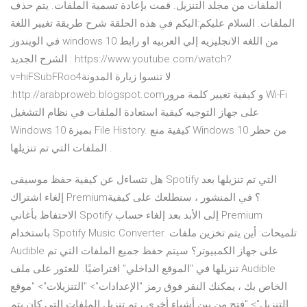
الملفات من مجلد التنزيل. قمت بإعادة تسمية الملفات. يتم حذف
الملفات. السلام عليكم:اليكم في هذه الحلقة شرح طريقة تغيير اللغة
في الويندوز windows 10 من اللغه الانجليزيه إلي العربيه او رابط
الشرح الجديد : https://www.youtube.com/watch?
v=hiFSubFRoo4لا تنسوا زيارة المدونة
:http://arabproweb.blogspot.comو كيفية تغيير كلمة مرور Wi-Fi
على جهاز التوجيه كيفية استعادة الملفات في نظام التشغيل
Windows 10 بميزة File History. كيفية منع Windows 10 من حظر
الملفات التي تم تنزيلها .
هل تتساءل عن كيفية حفظ موسيقى Spotify التي تم تنزيلها بعد
إلغاء اشتراك Premium؟ في المنشور ، سنطلعك على كيفية
الاحتفاظ بأغاني Spotify إلى الأبد بعد إلغاء حساب Premium
باستخدام Spotify Music Converter. تلميحات: أين يتم تخزين ملفات
Audible على جهاز الكمبيوتر؟ سيتم حفظ جميع الملفات التي تم
تنزيلها في "الموقع الداخلي" افتراضيًا. للعثور على ملف Audible
الخاص بك ، يمكنك النقر فوق رمز "الإعدادات"> "التنزيلات"> "موقع
التنزيل"> "فتح من بين أشياء أخرى ، تم تنزيل الملفات التي كان يتم