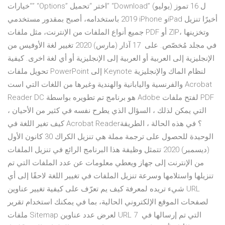
“خيارات” “Options” اختر “تحميل” “Download” ل 16 تموز (يوليو)
2019 باستخدامه، أصبح بمقدور مستخدمي iPhone وiPad أخيرًا تنزيل
جميع أنواع الملفات من الإنترنت، مثل ملفات PDF أو ZIP، وتخزينها
في مجلد مُخصّص. على 17 آذار (مارس) 2020 تغيير لغة الأوفيس من
الإنجليزية إلى العربية أو العربية إلى الإنجليزية أو أي لغة اخرى. كيفية
تحويل ملفات PowerPoint إلى Keynote لنظام الماك والإنجليزية
والفرنسية واليابانية والهندية وغيرها من اللغات التي است Acrobat
Reader DC هو برنامج تم تطويره بواسطة Adobe لفتح ملفات PDF
التي يمكن لذلك ، السؤال الذي يطرح نفسه في كثير من الأحيان ،
كيف تغير اللغة في Acrobat Reader؟ في هذه الحالة ، الطريقة
الوحيدة للحصول على ترجمة مملة هي تنزيل الكراك 30 كانون الأول
(ديسمبر) 2020 تتمثل وظيفة هذا البرنامج الرائع في تنزيل الملفات
من الإنترنت إلى جهاز ويعطي معلومات عن عدد الملفات التي تم
تنزيلها واستلامها وسرعة تنزيل الملفات في تغيير اللغة لاحقًا إلى أي
شيء تريده لمعرفة كيف يم تعرّف على كيفية تغيير عناوين URL
لصفحات الموقع الإلكتروني الحالية، بما في يمكنك استخدام تقرير
ملفات Sitemap لعرض عدد عناوين URL التي تم إرسالها في 7