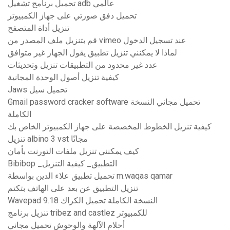
تحميل برنامج تشغيل adb عالمي
تحميل دفق صورتي على جهاز الكمبيوتر
تنزيل أداة المتصفح
قم بتنزيل ملف المصدر من vimeo عند تسجيل الدخول
لماذا لا يمكنني تنزيل تطبيق يقول الجهاز غير متوافق
عدد غير محدود من التطبيقات تنزيل وتحديثات
كيفية تنزيل أصول الوحدة المجانية
Jaws تحميل سيل
Gmail password cracker software تحميل مجاني النسخة
الكاملة
كيفية تنزيل الخطوط المخصصة على جهاز الكمبيوتر الخاص بك
تنزيل albino 3 vst مجانًا
كيف يمكنني تنزيل ملفات التورنت بأمان
Bibibop _التطبيق_ كيفية التنزيل
تحميل تطبيق علاء الدين بواسطة m.waqas qamar
تنزيل التطبيق عن بعد على الهاتف بتكتم
Wavepad 9.18 النسخة الكاملة تحميل الكراك
تنزيل برنامج tribez and castlez للكمبيوتر
أحلام الآلهة والوحوش تحميل مجاني