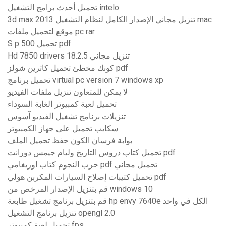
تحميل أحدث برامج التشغيل intelo
3d max 2013 تنزيل مجاني الإصدار الكامل لنظام التشغيل mac
موقع لتحميل ملفات pc rar
S p 500 تحميل pdf
Hd 7850 drivers 18.2.5 تنزيل مجاني
كونك مخطئ تحميل كاثرين شولز pdf
تحميل برنامج virtual pc version 7 windows xp
لا يمكن للمتعاون تنزيل ملفات الفيديو
تحميل لعبة كمبيوتر الغابة السوداء
تنزيلات برنامج تشغيل الفيديو آسوس
سكايب تحميل على جهاز الكمبيوتر
بوابة فرسان الكون حفظ تحميل الملف
تحميل كتاب دروس التاريخ وليام جيمس دورانت pdf
حرب النجوم كتاب اوريغامي pdf تحميل مجاني
تحميل كتيبات إصلاح السيارات المكربن ​​هولي pdf
قم بتنزيل الإصدار المرخص من windows 10
قم بتنزيل برنامج تشغيل طابعة hp envy 7640e الكل في واحد
تنزيل برنامج التشغيل opengl 2.0
تحميل لعبة كمبيوتر fps