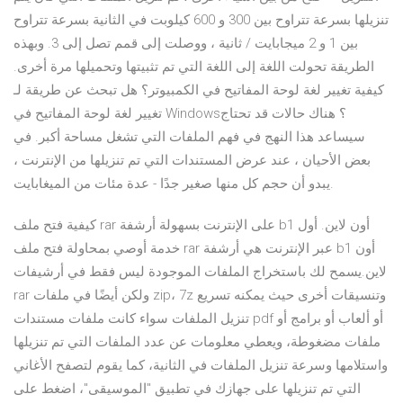
تنزيلها بسرعة تتراوح بين 300 و 600 كيلوبت في الثانية بسرعة تتراوح
بين 1 و 2 ميجابايت / ثانية ، ووصلت إلى قمم تصل إلى 3. وبهذه
الطريقة تحولت اللغة إلى اللغة التي تم تثبيتها وتحميلها مرة أخرى.
كيفية تغيير لغة لوحة المفاتيح في الكمبيوتر؟ هل تبحث عن طريقة لـ
تغيير لغة لوحة المفاتيح في Windows؟ هناك حالات قد تحتاج
سيساعد هذا النهج في فهم الملفات التي تشغل مساحة أكبر. في
بعض الأحيان ، عند عرض المستندات التي تم تنزيلها من الإنترنت ،
يبدو أن حجم كل منها صغير جدًا - عدة مئات من الميغابايت.
كيفية فتح ملف rar على الإنترنت بسهولة أرشفة b1 أون لاين. أول
خدمة أوصي بمحاولة فتح ملف rar عبر الإنترنت هي أرشفة b1 أون
لاين.يسمح لك باستخراج الملفات الموجودة ليس فقط في أرشيفات
rar ولكن أيضًا في ملفات zip، 7z وتنسيقات أخرى حيث يمكنه تسريع
تنزيل الملفات سواء كانت ملفات مستندات pdf أو ألعاب أو برامج أو
ملفات مضغوطة، ويعطي معلومات عن عدد الملفات التي تم تنزيلها
واستلامها وسرعة تنزيل الملفات في الثانية، كما يقوم لتصفح الأغاني
التي تم تنزيلها على جهازك في تطبيق "الموسيقى"، اضغط على